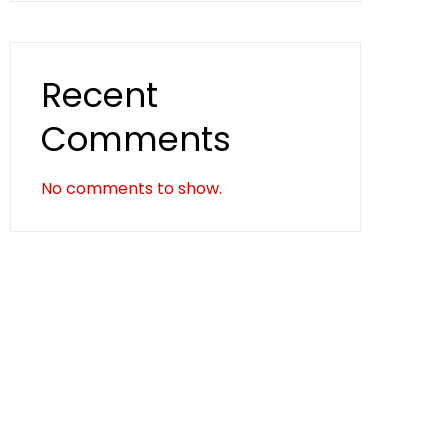
Recent
Comments
No comments to show.