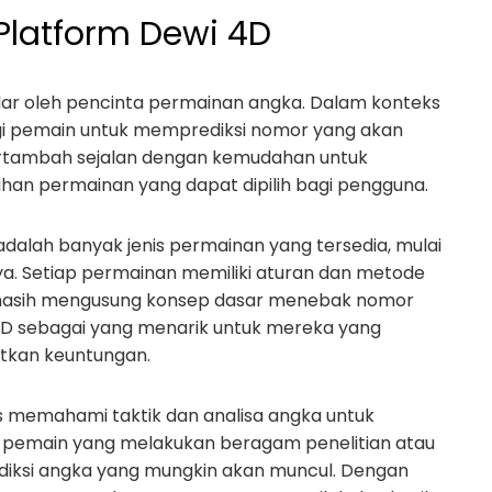
Platform Dewi 4D
ular oleh pencinta permainan angka. Dalam konteks
gi pemain untuk memprediksi nomor yang akan
bertambah sejalan dengan kemudahan untuk
han permainan yang dapat dipilih bagi pengguna.
adalah banyak jenis permainan yang tersedia, mulai
nya. Setiap permainan memiliki aturan dan metode
masih mengusung konsep dasar menebak nomor
4D sebagai yang menarik untuk mereka yang
tkan keuntungan.
memahami taktik dan analisa angka untuk
pemain yang melakukan beragam penelitian atau
iksi angka yang mungkin akan muncul. Dengan