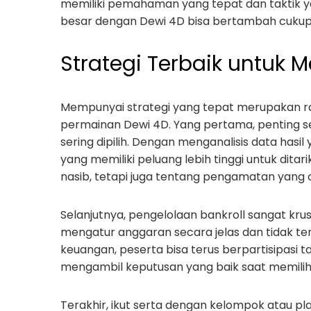
memiliki pemahaman yang tepat dan taktik 
besar dengan Dewi 4D bisa bertambah cukup
Strategi Terbaik untuk
Mempunyai strategi yang tepat merupakan 
permainan Dewi 4D. Yang pertama, penting se
sering dipilih. Dengan menganalisis data has
yang memiliki peluang lebih tinggi untuk ditar
nasib, tetapi juga tentang pengamatan yang
Selanjutnya, pengelolaan bankroll sangat krus
mengatur anggaran secara jelas dan tidak t
keuangan, peserta bisa terus berpartisipasi 
mengambil keputusan yang baik saat memilih
Terakhir, ikut serta dengan kelompok atau