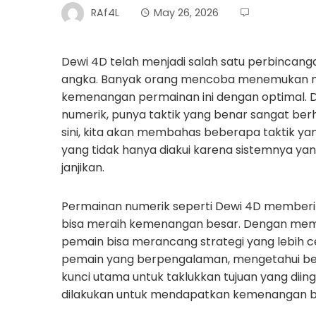
RAf4L
May 26, 2026
Dewi 4D telah menjadi salah satu perbincan
angka. Banyak orang mencoba menemukan m
kemenangan permainan ini dengan optimal. D
numerik, punya taktik yang benar sangat be
sini, kita akan membahas beberapa taktik y
yang tidak hanya diakui karena sistemnya ya
janjikan.
Permainan numerik seperti Dewi 4D memberik
bisa meraih kemenangan besar. Dengan mema
pemain bisa merancang strategi yang lebih 
pemain yang berpengalaman, mengetahui berb
kunci utama untuk taklukkan tujuan yang diing
dilakukan untuk mendapatkan kemenangan be