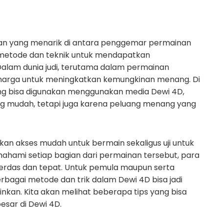
gan yang menarik di antara penggemar permainan
etode dan teknik untuk mendapatkan
alam dunia judi, terutama dalam permainan
rharga untuk meningkatkan kemungkinan menang. Di
ang bisa digunakan menggunakan media Dewi 4D,
ng mudah, tetapi juga karena peluang menang yang
an akses mudah untuk bermain sekaligus uji untuk
hami setiap bagian dari permainan tersebut, para
cerdas dan tepat. Untuk pemula maupun serta
agai metode dan trik dalam Dewi 4D bisa jadi
inkan. Kita akan melihat beberapa tips yang bisa
sar di Dewi 4D.