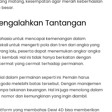
yang matang, kesempatan agar meraih keberhasilan
 besar.
 Mengalahkan Tantangan
rahasia untuk mencapai kemenangan dalam
kali untuk mengerti pola dan tren dari angka yang
il yang lalu, peserta dapat menemukan angka-angka
ik kembali. Hal ini tidak hanya berkaitan dengan
 cermat yang cermat terhadap permainan.
ial dalam permainan seperti ini. Pemain harus
ergoda melebihi batas tersebut. Dengan manajemen
tanpa tekanan keuangan. Hal ini juga menolong dalam
 nomor dan kemungkinan yang ingin diambil.
 platform yang membahas Dewi 4D bisa memberikan