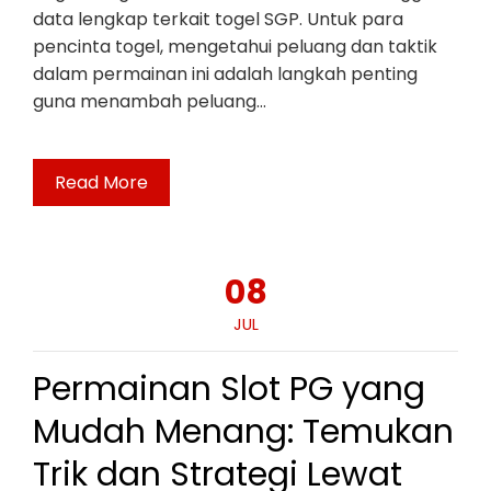
data lengkap terkait togel SGP. Untuk para
pencinta togel, mengetahui peluang dan taktik
dalam permainan ini adalah langkah penting
guna menambah peluang…
Read More
08
JUL
Permainan Slot PG yang
Mudah Menang: Temukan
Trik dan Strategi Lewat