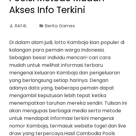
Akses Info Terkini
RAf4L
Berita Games
Di dalam alam judi, lotto Kamboja kian populer di
kalangan para pemain warga Indonesia.
Sebagian besar individu mencari-cari cara
mudah untuk melihat informasi terbaru
mengenai keluaran Kamboja dan pengeluaran
yang berlangsung setiap harinya. Dengan
adanya data yang, beberapa pemain dapat
mengambil keputusan lebih tepat ketika
menempatkan taruhan mereka sendiri. Tulisan ini
akan mengupas berbagai media serta metode
untuk mendapat informasi terkini mengenai
nomor Kamboja, termasuk website togel dan live
draw yang terpercaya.Hasil Cambodia Pools