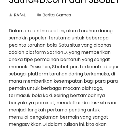
Satria4D.com dan SBOBET
RAf4L
Berita Games
Dalam era online saat ini, alam taruhan daring
semakin populer, terutama untuk beberapa
pecinta taruhan bola. Satu situs yang dibahas
adalah platform Satria4D, yang memberikan
aneka tipe permainan bertaruh yang sangat
menarik. Di sisi lain, Sbobet pun terkenal sebagai
sebagai platform taruhan daring terkemuka, di
mana memberikan kesempatan bagi para para
pemain untuk berbagai macam olahraga,
termasuk bola kaki. Seiring bertambahnya
banyaknya peminat, mendaftar di situs-situs ini
menjadi langkah pertama penting untuk
memulai pengalaman bermain yang sangat
mengasyikkan.Di dalam tulisan ini, kita akan