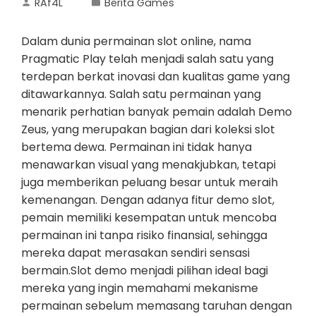
RAf4L
Berita Games
Dalam dunia permainan slot online, nama
Pragmatic Play telah menjadi salah satu yang
terdepan berkat inovasi dan kualitas game yang
ditawarkannya. Salah satu permainan yang
menarik perhatian banyak pemain adalah Demo
Zeus, yang merupakan bagian dari koleksi slot
bertema dewa. Permainan ini tidak hanya
menawarkan visual yang menakjubkan, tetapi
juga memberikan peluang besar untuk meraih
kemenangan. Dengan adanya fitur demo slot,
pemain memiliki kesempatan untuk mencoba
permainan ini tanpa risiko finansial, sehingga
mereka dapat merasakan sendiri sensasi
bermain.Slot demo menjadi pilihan ideal bagi
mereka yang ingin memahami mekanisme
permainan sebelum memasang taruhan dengan