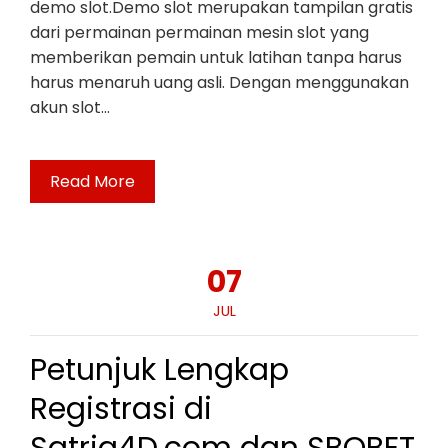
demo slot.Demo slot merupakan tampilan gratis
dari permainan permainan mesin slot yang
memberikan pemain untuk latihan tanpa harus
harus menaruh uang asli. Dengan menggunakan
akun slot…
Read More
07
JUL
Petunjuk Lengkap
Registrasi di