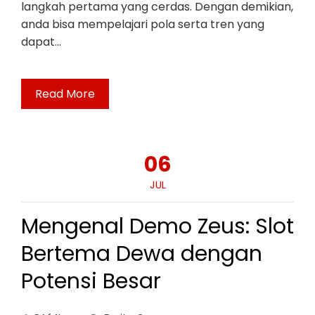
langkah pertama yang cerdas. Dengan demikian,
anda bisa mempelajari pola serta tren yang
dapat…
Read More
06
JUL
Mengenal Demo Zeus: Slot
Bertema Dewa dengan
Potensi Besar