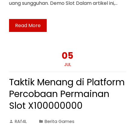
uang sungguhan. Demo Slot Dalam artikel ini,…
Read More
05
JUL
Taktik Menang di Platform
Percobaan Permainan
Slot X100000000
RAf4L
Berita Games