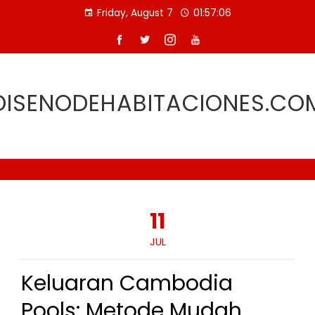
Skip
Friday, August 7
01:57:07
to
content
DISENODEHABITACIONES.CO
11
JUL
Keluaran Cambodia
Pools: Metode Mudah