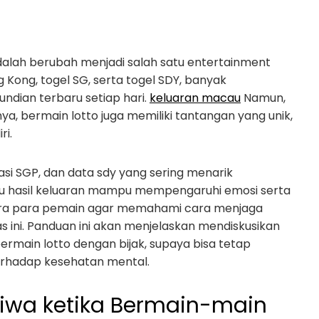
adalah berubah menjadi salah satu entertainment
 Kong, togel SG, serta togel SDY, banyak
ndian terbaru setiap hari.
keluaran macau
Namun,
ya, bermain lotto juga memiliki tantangan yang unik,
ri.
asi SGP, dan data sdy yang sering menarik
ggu hasil keluaran mampu mempengaruhi emosi serta
 para para pemain agar memahami cara menjaga
s ini. Panduan ini akan menjelaskan mendiskusikan
main lotto dengan bijak, supaya bisa tetap
erhadap kesehatan mental.
Jiwa ketika Bermain-main