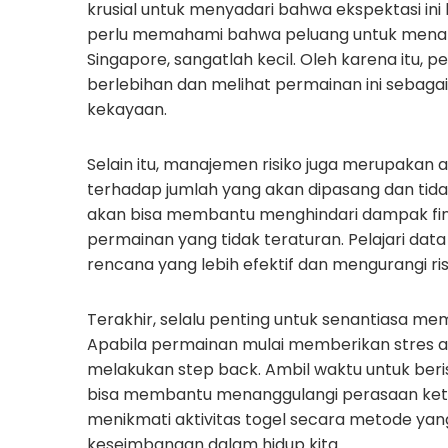
krusial untuk menyadari bahwa ekspektasi ini
perlu memahami bahwa peluang untuk menang 
Singapore, sangatlah kecil. Oleh karena itu, 
berlebihan dan melihat permainan ini sebagai
kekayaan.
Selain itu, manajemen risiko juga merupakan
terhadap jumlah yang akan dipasang dan tidak
akan bisa membantu menghindari dampak finan
permainan yang tidak teraturan. Pelajari dat
rencana yang lebih efektif dan mengurangi ris
Terakhir, selalu penting untuk senantiasa me
Apabila permainan mulai memberikan stres a
melakukan step back. Ambil waktu untuk beris
bisa membantu menanggulangi perasaan kete
menikmati aktivitas togel secara metode ya
keseimbangan dalam hidup kita.