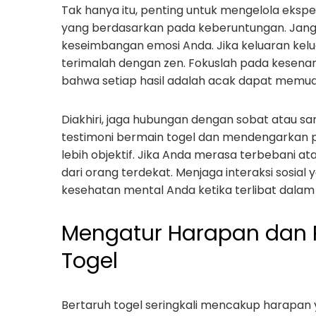
Tak hanya itu, penting untuk mengelola eksp
yang berdasarkan pada keberuntungan. Janga
keseimbangan emosi Anda. Jika keluaran keluar
terimalah dengan zen. Fokuslah pada kesenang
bahwa setiap hasil adalah acak dapat memu
Diakhiri, jaga hubungan dengan sobat atau sa
testimoni bermain togel dan mendengarkan
lebih objektif. Jika Anda merasa terbebani a
dari orang terdekat. Menjaga interaksi sosia
kesehatan mental Anda ketika terlibat dalam a
Mengatur Harapan dan 
Togel
Bertaruh togel seringkali mencakup harapan