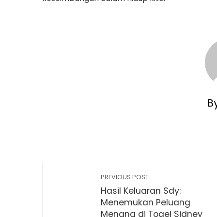
B
PREVIOUS POST
Hasil Keluaran Sdy:
Menemukan Peluang
Menang di Togel Sidney