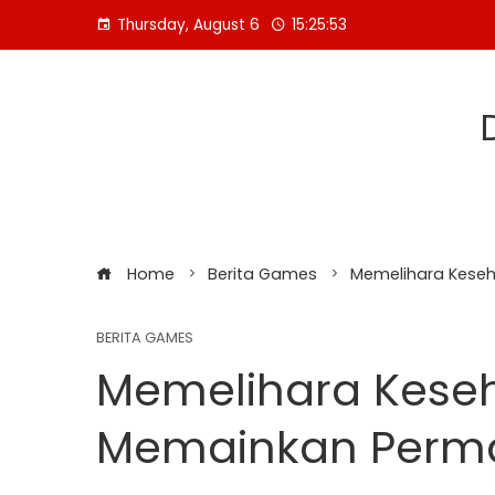
Skip
Thursday, August 6
15:25:53
to
content
Home
Berita Games
Memelihara Kese
BERITA GAMES
Memelihara Keseh
Memainkan Perma