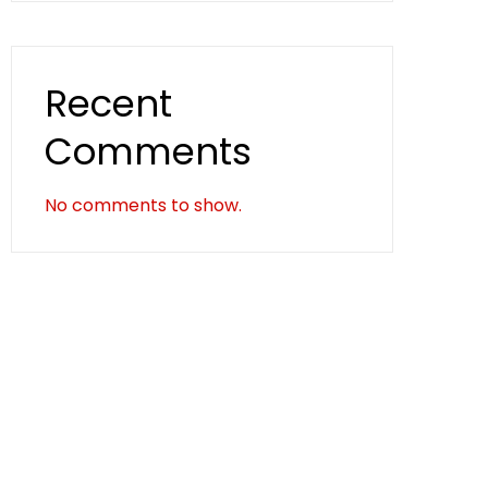
Recent
Comments
No comments to show.