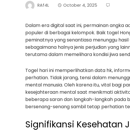
RAf4L
October 4, 2025
Dalam era digital saat ini, permainan angka 
populer di berbagai kelompok. Baik togel Hong
peminatnya yang senantiasa menunggu hasil u
sebagaimana halnya jenis perjudian yang lainn
terutama dalam memelihara kondisi jiwa sendi
Togel hari ini memperlihatkan data hk, inform
perhatian. Tidak jarang, tensi dalam menun
mental manusia. Oleh karena itu, vital bagi
kesejahteraan mental saat menikmati aktivita
beberapa saran dan langkah-langkah pada ber
bersenang-senang sambil tetap perhatian t
Signifikansi Kesehatan 