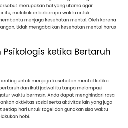
 tersebut merupakan hal yang utama agar
r itu, melakukan beberapa waktu untuk
at membantu menjaga kesehatan mental. Oleh karena
nangan, tidak mengabaikan kesehatan mental harus
Psikologis ketika Bertaruh
penting untuk menjaga kesehatan mental ketika
ertaruh dan ikuti jadwal itu tanpa melampaui
atur waktu bermain, Anda dapat menghindari rasa
n aktivitas sosial serta aktivitas lain yang juga
t setiap hari untuk togel dan gunakan sisa waktu
akukan hobi.