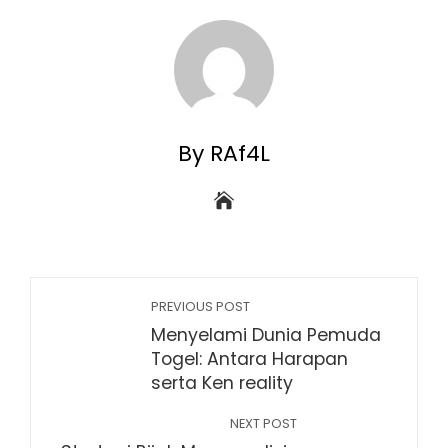
By RAf4L
PREVIOUS POST
Menyelami Dunia Pemuda
Togel: Antara Harapan
serta Ken reality
NEXT POST