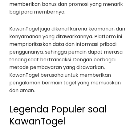
memberikan bonus dan promosi yang menarik
bagi para membernya.
KawanTogel juga dikenal karena keamanan dan
kenyamanan yang ditawarkannya. Platform ini
memprioritaskan data dan informasi pribadi
penggunanya, sehingga pemain dapat merasa
tenang saat bertransaksi. Dengan berbagai
metode pembayaran yang ditawarkan,
KawanTogel berusaha untuk memberikan
pengalaman bermain togel yang memuaskan
dan aman.
Legenda Populer soal
KawanTogel