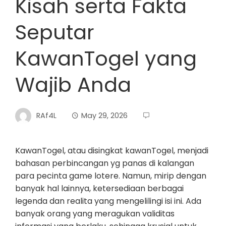
Kisah serta Fakta
Seputar
KawanTogel yang
Wajib Anda
RAf4L
May 29, 2026
KawanTogel, atau disingkat kawanTogel, menjadi
bahasan perbincangan yg panas di kalangan
para pecinta game lotere. Namun, mirip dengan
banyak hal lainnya, ketersediaan berbagai
legenda dan realita yang mengelilingi isi ini. Ada
banyak orang yang meragukan validitas