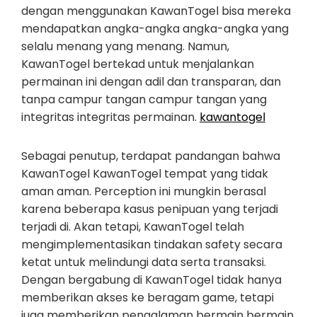
dengan menggunakan KawanTogel bisa mereka
mendapatkan angka-angka angka-angka yang
selalu menang yang menang. Namun,
KawanTogel bertekad untuk menjalankan
permainan ini dengan adil dan transparan, dan
tanpa campur tangan campur tangan yang
integritas integritas permainan.
kawantogel
Sebagai penutup, terdapat pandangan bahwa
KawanTogel KawanTogel tempat yang tidak
aman aman. Perception ini mungkin berasal
karena beberapa kasus penipuan yang terjadi
terjadi di. Akan tetapi, KawanTogel telah
mengimplementasikan tindakan safety secara
ketat untuk melindungi data serta transaksi.
Dengan bergabung di KawanTogel tidak hanya
memberikan akses ke beragam game, tetapi
juga memberikan pengalaman bermain bermain