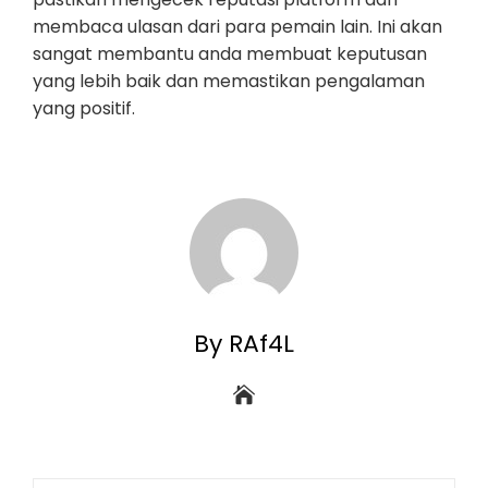
membaca ulasan dari para pemain lain. Ini akan
sangat membantu anda membuat keputusan
yang lebih baik dan memastikan pengalaman
yang positif.
By RAf4L