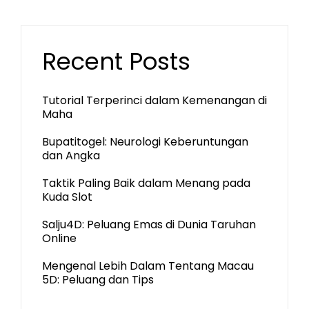
Recent Posts
Tutorial Terperinci dalam Kemenangan di
Maha
Bupatitogel: Neurologi Keberuntungan
dan Angka
Taktik Paling Baik dalam Menang pada
Kuda Slot
Salju4D: Peluang Emas di Dunia Taruhan
Online
Mengenal Lebih Dalam Tentang Macau
5D: Peluang dan Tips