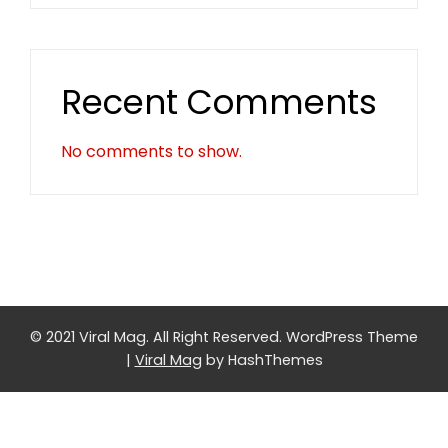
Recent Comments
No comments to show.
© 2021 Viral Mag. All Right Reserved.
WordPress Theme
|
Viral Mag
by HashThemes