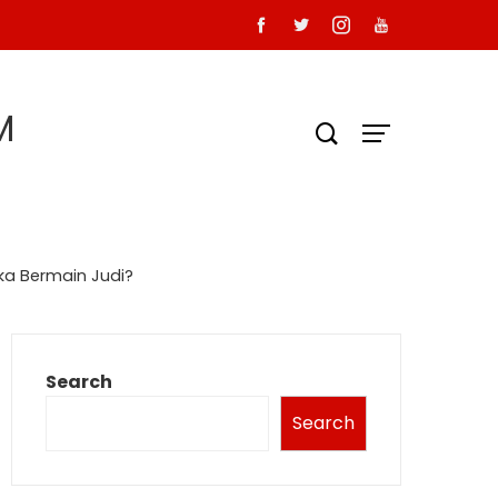
M
ka Bermain Judi?
Search
Search