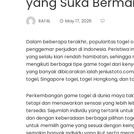
yang Suka Bermai
RAf4L
May 17, 2026
Dalam beberapa terakhir, popularitas togel 
penggemar perjudian di Indonesia. Peristiwa in
yang selalu kian rendah hambatan, sehingg
mengikuti berbagai tipe game togel dari ken
yang banyak dibicarakan ialah jeniustoto.co
togel, Singapore togel, togel Hongkong, dan t
Perkembangan game togel di dunia maya ta
tetapi dan menawarkan sensasi yang lebih lebi
tersedia. Sejumlah individu yang tertarik un
dan dengan keberadaan berbagai pilihan togel
untuk memilih game yang sesuai dengan keingi
semakin banyak individu yang ikut serta meras