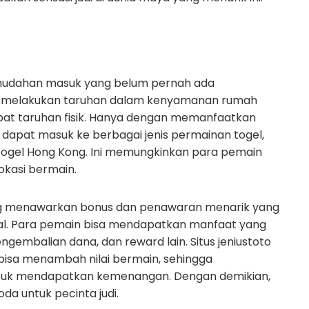
emudahan masuk yang belum pernah ada
at melakukan taruhan dalam kenyamanan rumah
pat taruhan fisik. Hanya dengan memanfaatkan
apat masuk ke berbagai jenis permainan togel,
 togel Hong Kong. Ini memungkinkan para pemain
okasi bermain.
ering menawarkan bonus dan penawaran menarik yang
al. Para pemain bisa mendapatkan manfaat yang
gembalian dana, dan reward lain. Situs jeniustoto
isa menambah nilai bermain, sehingga
uk mendapatkan kemenangan. Dengan demikian,
da untuk pecinta judi.