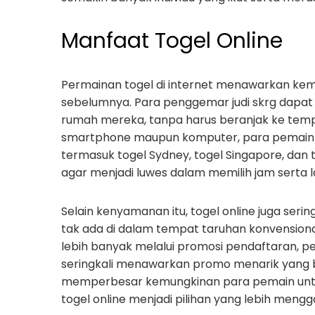
Manfaat Togel Online
Permainan togel di internet menawarkan k
sebelumnya. Para penggemar judi skrg dap
rumah mereka, tanpa harus beranjak ke tem
smartphone maupun komputer, para pemain d
termasuk togel Sydney, togel Singapore, dan
agar menjadi luwes dalam memilih jam serta l
Selain kenyamanan itu, togel online juga s
tak ada di dalam tempat taruhan konvension
lebih banyak melalui promosi pendaftaran, pen
seringkali menawarkan promo menarik yang b
memperbesar kemungkinan para pemain unt
togel online menjadi pilihan yang lebih menggo