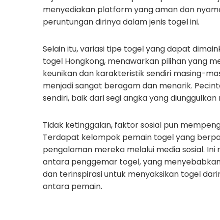
menyediakan platform yang aman dan nyama
peruntungan dirinya dalam jenis togel ini.
Selain itu, variasi tipe togel yang dapat dimai
togel Hongkong, menawarkan pilihan yang men
keunikan dan karakteristik sendiri masing-m
menjadi sangat beragam dan menarik. Pecint
sendiri, baik dari segi angka yang diunggul
Tidak ketinggalan, faktor sosial pun mempen
Terdapat kelompok pemain togel yang berparti
pengalaman mereka melalui media sosial. Ini
antara penggemar togel, yang menyebabkan
dan terinspirasi untuk menyaksikan togel dar
antara pemain.