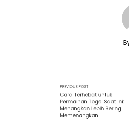
B
PREVIOUS POST
Cara Terhebat untuk
Permainan Togel Saat Ini:
Menangkan Lebih Sering
Memenangkan