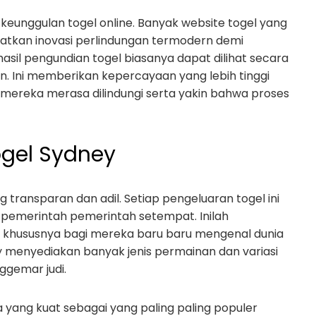
unggulan togel online. Banyak website togel yang
aatkan inovasi perlindungan termodern demi
hasil pengundian togel biasanya dapat dilihat secara
. Ini memberikan kepercayaan yang lebih tinggi
 mereka merasa dilindungi serta yakin bahwa proses
gel Sydney
 transparan dan adil. Setiap pengeluaran togel ini
h pemerintah pemerintah setempat. Inilah
khususnya bagi mereka baru baru mengenal dunia
ey menyediakan banyak jenis permainan dan variasi
ggemar judi.
 yang kuat sebagai yang paling paling populer