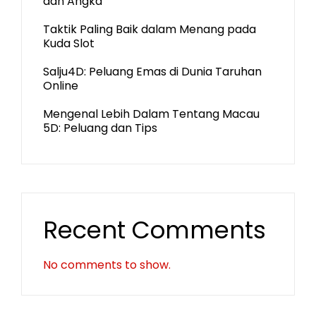
dan Angka
Taktik Paling Baik dalam Menang pada
Kuda Slot
Salju4D: Peluang Emas di Dunia Taruhan
Online
Mengenal Lebih Dalam Tentang Macau
5D: Peluang dan Tips
Recent Comments
No comments to show.