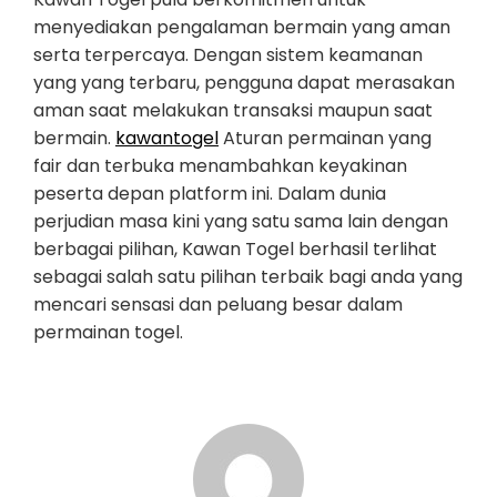
menyediakan pengalaman bermain yang aman
serta terpercaya. Dengan sistem keamanan
yang yang terbaru, pengguna dapat merasakan
aman saat melakukan transaksi maupun saat
bermain.
kawantogel
Aturan permainan yang
fair dan terbuka menambahkan keyakinan
peserta depan platform ini. Dalam dunia
perjudian masa kini yang satu sama lain dengan
berbagai pilihan, Kawan Togel berhasil terlihat
sebagai salah satu pilihan terbaik bagi anda yang
mencari sensasi dan peluang besar dalam
permainan togel.