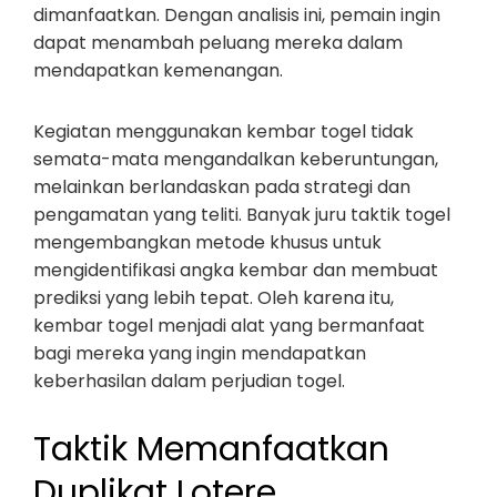
dimanfaatkan. Dengan analisis ini, pemain ingin
dapat menambah peluang mereka dalam
mendapatkan kemenangan.
Kegiatan menggunakan kembar togel tidak
semata-mata mengandalkan keberuntungan,
melainkan berlandaskan pada strategi dan
pengamatan yang teliti. Banyak juru taktik togel
mengembangkan metode khusus untuk
mengidentifikasi angka kembar dan membuat
prediksi yang lebih tepat. Oleh karena itu,
kembar togel menjadi alat yang bermanfaat
bagi mereka yang ingin mendapatkan
keberhasilan dalam perjudian togel.
Taktik Memanfaatkan
Duplikat Lotere