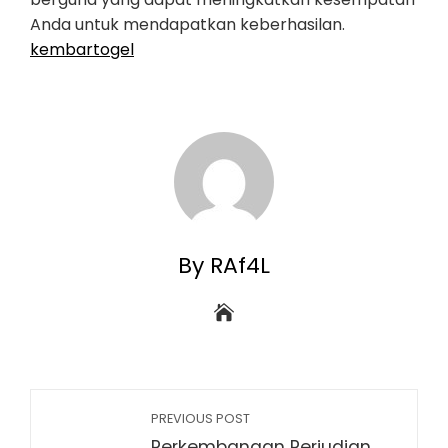
Anda untuk mendapatkan keberhasilan.
kembartogel
By RAf4L
PREVIOUS POST
Perkembangan Perjudian