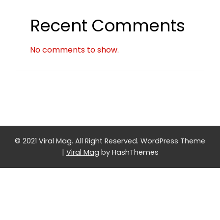
Recent Comments
No comments to show.
© 2021 Viral Mag. All Right Reserved.
WordPress Theme
|
Viral Mag
by HashThemes