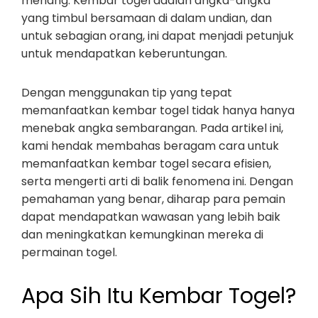
menang. Kembar togel adalah angka-angka
yang timbul bersamaan di dalam undian, dan
untuk sebagian orang, ini dapat menjadi petunjuk
untuk mendapatkan keberuntungan.
Dengan menggunakan tip yang tepat
memanfaatkan kembar togel tidak hanya hanya
menebak angka sembarangan. Pada artikel ini,
kami hendak membahas beragam cara untuk
memanfaatkan kembar togel secara efisien,
serta mengerti arti di balik fenomena ini. Dengan
pemahaman yang benar, diharap para pemain
dapat mendapatkan wawasan yang lebih baik
dan meningkatkan kemungkinan mereka di
permainan togel.
Apa Sih Itu Kembar Togel?