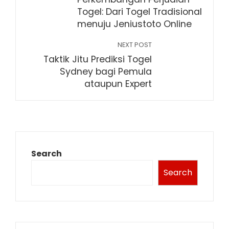
Togel: Dari Togel Tradisional
menuju Jeniustoto Online
NEXT POST
Taktik Jitu Prediksi Togel
Sydney bagi Pemula
ataupun Expert
Search
Search